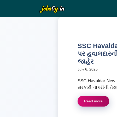
Skip
to
content
SSC Havalda
પર હવાલદારન
જાહેર
July 6, 2025
SSC Havaldar New j
સરકારી નોકરીની તૈયાર
Read more