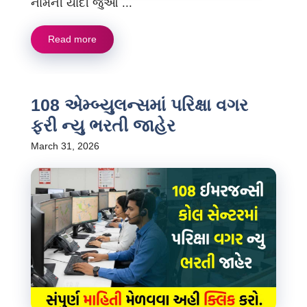
નામની યાદી જુઓ ...
Read more
108 એમ્બ્યુલન્સમાં પરિક્ષા વગર
ફરી ન્યુ ભરતી જાહેર
March 31, 2026