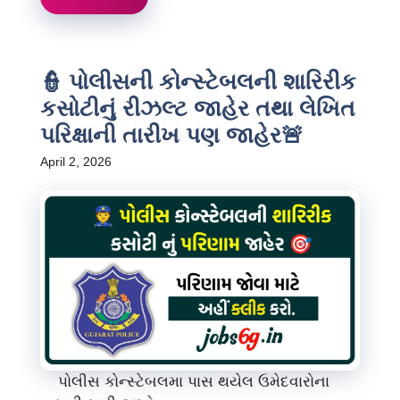
👮 પોલીસની કોન્સ્ટેબલની શારિરીક
કસોટીનું રીઝલ્ટ જાહેર તથા લેખિત
પરિક્ષાની તારીખ પણ જાહેર🚨
April 2, 2026
પોલીસ કોન્સ્ટેબલમા પાસ થયેલ ઉમેદવારોના