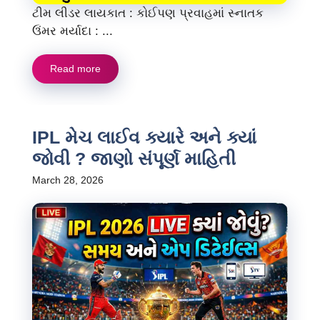
ટીમ લીડર લાયકાત : કોઈપણ પ્રવાહમાં સ્નાતક
ઉંમર મર્યાદા : ...
Read more
IPL મેચ લાઈવ ક્યારે અને ક્યાં
જોવી ? જાણો સંપૂર્ણ માહિતી
March 28, 2026