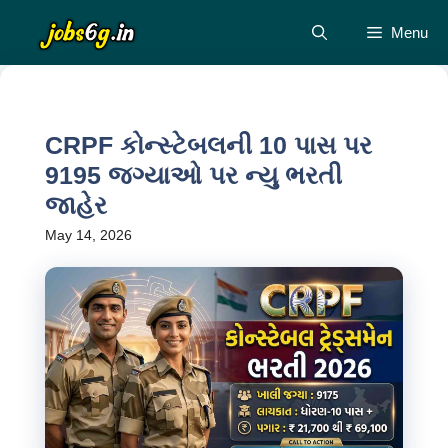
Skip
Menu
to
content
CRPF કોન્સ્ટેબલની 10 પાસ પર
9195 જગ્યાઓ પર ન્યુ ભરતી
જાહેર
May 14, 2026