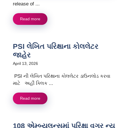
release of ...
Read more
PSI લેખિત પરિક્ષાના કોલલેટર
જાહેર
April 13, 2026
PSI ની લેખિત પરિક્ષાના કોલલેટર ડાઉનલોડ કરવા
માટે અહીં ક્લિક ...
Read more
108 એમ્બ્યુલન્સમાં પરિક્ષા વગર ન્યુ