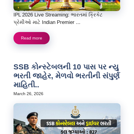
IPL 2026 Live Streaming: ભારતમાં ક્રિકેટ
પ્રેમીઓ માટે Indian Premier ...
Read more
SSB કોન્સ્ટેબલની 10 પાસ પર ન્યુ
ભરતી જાહેર, મેળવો ભરતીની સંપુર્ણ
માહિતી..
March 26, 2026