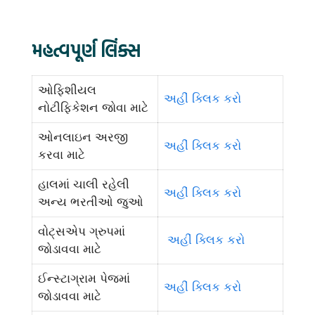
મહત્વપૂર્ણ લિંક્સ
ઓફિશીયલ
અહીં ક્લિક કરો
નોટીફિકેશન જોવા માટે
ઓનલાઇન અરજી
અહીં ક્લિક કરો
કરવા માટે
હાલમાં ચાલી રહેલી
અહીં ક્લિક કરો
અન્ય ભરતીઓ જુઓ
વોટ્સએપ ગ્રુપમાં
અહીં ક્લિક કરો
જોડાવવા માટે
ઈન્સ્ટાગ્રામ પેજમાં
અહીં ક્લિક કરો
જોડાવવા માટે