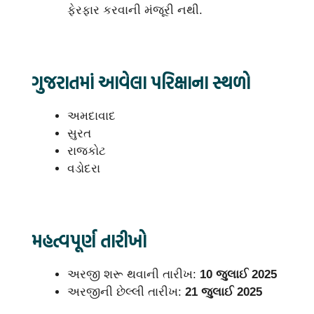
ફેરફાર કરવાની મંજૂરી નથી.
ગુજરાતમાં આવેલા પરિક્ષાના સ્થળો
અમદાવાદ
સુરત
રાજકોટ
વડોદરા
મહત્વપૂર્ણ તારીખો
અરજી શરૂ થવાની તારીખ:
10 જુલાઈ 2025
અરજીની છેલ્લી તારીખ:
21 જુલાઈ 2025