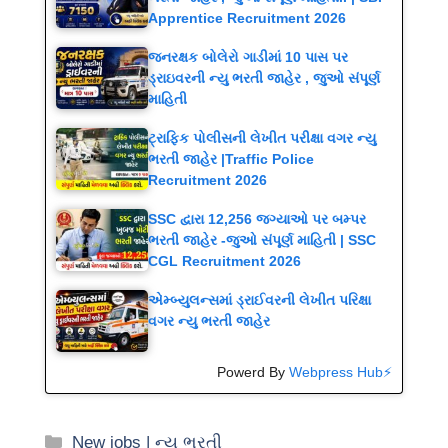
Apprentice Recruitment 2026
જનરક્ષક બોલેરો ગાડીમાં 10 પાસ પર
ડ્રાઇવરની ન્યુ ભરતી જાહેર , જુઓ સંપૂર્ણ
માહિતી
ટ્રાફિક પોલીસની લેખીત પરીક્ષા વગર ન્યુ
ભરતી જાહેર |Traffic Police
Recruitment 2026
SSC દ્વારા 12,256 જગ્યાઓ પર બમ્પર
ભરતી જાહેર -જુઓ સંપૂર્ણ માહિતી | SSC
CGL Recruitment 2026
એમ્બ્યુલન્સમાં ડ્રાઈવરની લેખીત પરિક્ષા
વગર ન્યુ ભરતી જાહેર
Powerd By
Webpress Hub⚡
Categories
New jobs | ન્યુ ભરતી