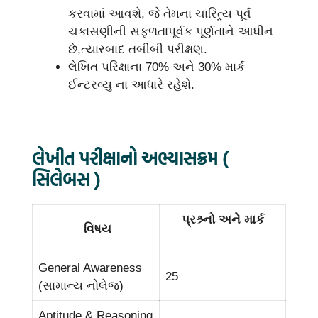
કરવામાં આવશે, જે તેમના ચારિત્ર્ય પૂર્વ
ચકાસણીની સફળતાપૂર્વક પૂર્ણતાને આધીન
છે,ત્યારબાદ તબીબી પરીક્ષણ.
લેખિત પરિક્ષાના 70% અને 30% માર્ક
ઈન્ટરવ્યુ ના આધારે રહેશે.
લેખીત પરીક્ષાનો અભ્યાસક્રમ (
સિલેબસ )
પ્રશ્ર્નો અને માર્ક
વિષય
General Awareness
25
(સામાન્ય નોલેજ)
Aptitude & Reasoning