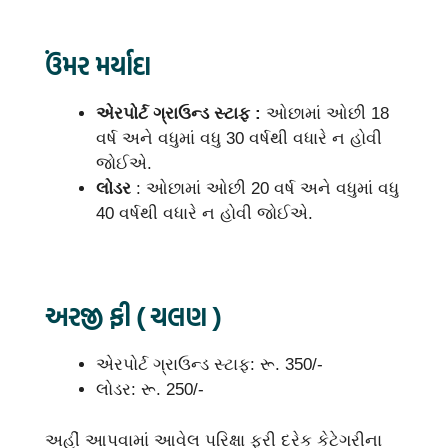
ઉંમર મર્યાદા
એરપોર્ટ ગ્રાઉન્ડ સ્ટાફ :
ઓછામાં ઓછી 18
વર્ષ અને વધુમાં વધુ 30 વર્ષથી વધારે ન હોવી
જોઈએ.
લોડર
: ઓછામાં ઓછી 20 વર્ષ અને વધુમાં વધુ
40 વર્ષથી વધારે ન હોવી જોઈએ.
અરજી ફી ( ચલણ )
એરપોર્ટ ગ્રાઉન્ડ સ્ટાફ: રૂ. 350/-
લોડર: રૂ. 250/-
અહીં આપવામાં આવેલ પરિક્ષા ફ્રી દરેક કેટેગરીના