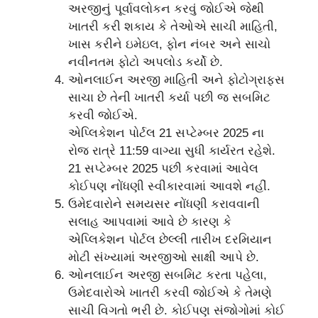
અરજીનું પૂર્વાવલોકન કરવું જોઈએ જેથી
ખાતરી કરી શકાય કે તેઓએ સાચી માહિતી,
ખાસ કરીને ઇમેઇલ, ફોન નંબર અને સાચો
નવીનતમ ફોટો અપલોડ કર્યો છે.
ઓનલાઈન અરજી માહિતી અને ફોટોગ્રાફ્સ
સાચા છે તેની ખાતરી કર્યા પછી જ સબમિટ
કરવી જોઈએ.
એપ્લિકેશન પોર્ટલ 21 સપ્ટેમ્બર 2025 ના
રોજ રાત્રે 11:59 વાગ્યા સુધી કાર્યરત રહેશે.
21 સપ્ટેમ્બર 2025 પછી કરવામાં આવેલ
કોઈપણ નોંધણી સ્વીકારવામાં આવશે નહીં.
ઉમેદવારોને સમયસર નોંધણી કરાવવાની
સલાહ આપવામાં આવે છે કારણ કે
એપ્લિકેશન પોર્ટલ છેલ્લી તારીખ દરમિયાન
મોટી સંખ્યામાં અરજીઓ સાક્ષી આપે છે.
ઓનલાઈન અરજી સબમિટ કરતા પહેલા,
ઉમેદવારોએ ખાતરી કરવી જોઈએ કે તેમણે
સાચી વિગતો ભરી છે. કોઈપણ સંજોગોમાં કોઈ