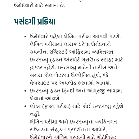
ઉમેદવારો માટે સમાન છે.
પસંદગી પ્રક્રિયા
ઉમેદવારે પહેલા લેખિત પરીક્ષા આપવી પડશે.
લેખિત પરીક્ષામાં લાયક ઠરેલા ઉમેદવારો
કંપનીના રજિસ્ટર્ડ ઓફિસમાં વ્યક્તિગત
ઇન્ટરવ્યુ (ફક્ત એરપોર્ટ ગ્રાઉન્ડ સ્ટાફ) માટે
હાજર રહેશે. ઇન્ટરવ્યુ માટેની તારીખ અને
સમય કોલ લેટરમાં ઉલ્લેખિત હશે, જે
વેબસાઇટ પર અપલોડ કરવામાં આવશે.
ઇન્ટરવ્યુ ફક્ત હિન્દી અને અંગ્રેજી ભાષામાં
લેવામાં આવશે.
લોડર (ફક્ત પરીક્ષા) માટે કોઈ ઇન્ટરવ્યુ રહેશે
નહીં.
લેખિત પરીક્ષા અને ઇન્ટરવ્યુના વ્યક્તિગત
રાઉન્ડના સંયુક્ત પ્રદર્શનના આધારે,
ઉમેદવારને અંતિમ પસંદગી માટે શોર્ટલિસ્ટ