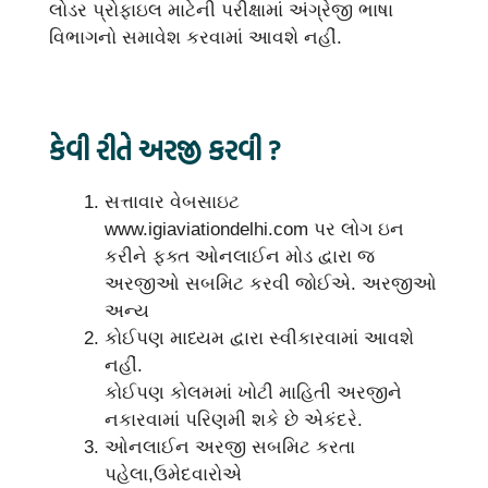
લોડર પ્રોફાઇલ માટેની પરીક્ષામાં અંગ્રેજી ભાષા
વિભાગનો સમાવેશ કરવામાં આવશે નહીં.
કેવી રીતે અરજી કરવી ?
સત્તાવાર વેબસાઇટ
www.igiaviationdelhi.com પર લોગ ઇન
કરીને ફક્ત ઓનલાઈન મોડ દ્વારા જ
અરજીઓ સબમિટ કરવી જોઈએ. અરજીઓ
અન્ય
કોઈપણ માધ્યમ દ્વારા સ્વીકારવામાં આવશે
નહીં.
કોઈપણ કોલમમાં ખોટી માહિતી અરજીને
નકારવામાં પરિણમી શકે છે એકંદરે.
ઓનલાઈન અરજી સબમિટ કરતા
પહેલા,ઉમેદવારોએ