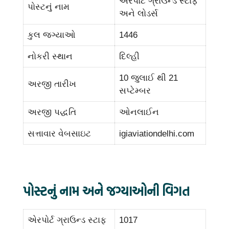
એરપોર્ટ ગ્રાઉન્ડ સ્ટાફ
પોસ્ટનું નામ
અને લોડર્સ
કુલ જગ્યાઓ
1446
નોકરી સ્થાન
દિલ્હી
10 જુલાઈ થી 21
અરજી તારીખ
સપ્ટેમ્બર
અરજી પદ્ધતિ
ઓનલાઈન
સત્તાવાર વેબસાઇટ
igiaviationdelhi.com
પોસ્ટનું નામ અને જગ્યાઓની વિગત
એરપોર્ટ ગ્રાઉન્ડ સ્ટાફ
1017