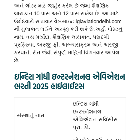
અને લોડર માટે જાહેર કરેલ છે જેમાં શૈક્ષણિક
લાયકાત 10 પાસ અને 12 પાસ રાખેલ છે. આ માટે
ઉમેદવારો સત્તાવાર વેબસાઇટ igiaviationdelhi.com
ની મુલાકાત લઈને અરજી કરી શકે છે.અહી પોસ્ટનું
નામ, વય મર્યાદા, શૈક્ષણિક લાયકાત, પસંદગી
પ્રક્રિયા, અરજી ફી, અભ્યાસક્રમ અને અરજી
કરવાની રીત જેવી સંપુર્ણ માહિતી વિગતવાર આપેલ
છે.
ઇન્દિરા ગાંધી ઇન્ટરનેશનલ એવિએશન
ભરતી 2025 હાઈલાઈટસ
ઇન્દિરા ગાંધી
ઇન્ટરનેશનલ
સંસ્થાનું નામ
એવિએશન સર્વિસીસ
પ્રા. લિ.