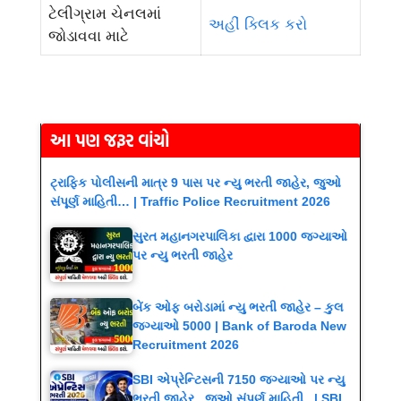
ટેલીગ્રામ ચેનલમાં
અહીં ક્લિક કરો
જોડાવવા માટે
આ પણ જરૂર વાંચો
ટ્રાફિક પોલીસની માત્ર 9 પાસ પર ન્યુ ભરતી જાહેર, જુઓ
સંપૂર્ણ માહિતી… | Traffic Police Recruitment 2026
સુરત મહાનગરપાલિકા દ્વારા 1000 જગ્યાઓ
પર ન્યુ ભરતી જાહેર
બેંક ઓફ બરોડામાં ન્યુ ભરતી જાહેર – કુલ
જગ્યાઓ 5000 | Bank of Baroda New
Recruitment 2026
SBI એપ્રેન્ટિસની 7150 જગ્યાઓ પર ન્યુ
ભરતી જાહેર , જુઓ સંપૂર્ણ માહિતી.. | SBI