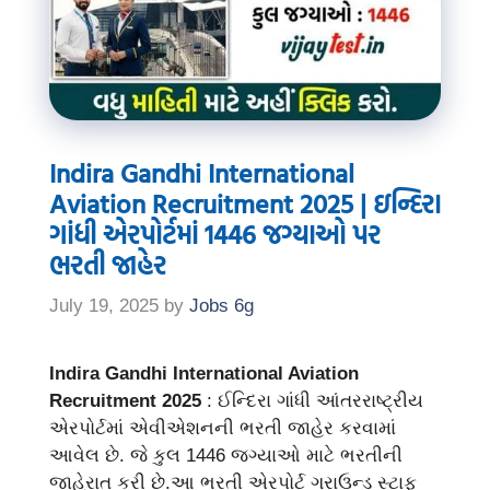
Indira Gandhi International
Aviation Recruitment 2025 | ઇન્દિરા
ગાંધી એરપોર્ટમાં 1446 જગ્યાઓ પર
ભરતી જાહેર
July 19, 2025
by
Jobs 6g
Indira Gandhi International Aviation
Recruitment 2025
: ઈન્દિરા ગાંધી આંતરરાષ્ટ્રીય
એરપોર્ટમાં એવીએશનની ભરતી જાહેર કરવામાં
આવેલ છે. જે કુલ 1446 જગ્યાઓ માટે ભરતીની
જાહેરાત કરી છે.આ ભરતી એરપોર્ટ ગ્રાઉન્ડ સ્ટાફ