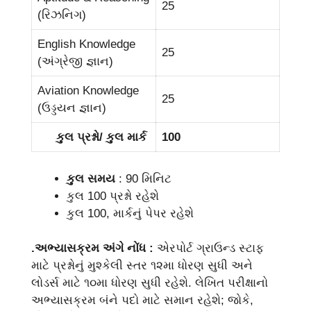
25
(રિઝનિગ)
English Knowledge
25
(અંગ્રેજી જ્ઞાન)
Aviation Knowledge
25
(ઉડ્ડયન જ્ઞાન)
કુલ પ્રશ્નો/ કુલ માર્ક
100
કુલ સમય
: 90 મિનિટ
કુલ 100 પ્રશ્નો રહેશે
કુલ 100, માર્કનું પેપર રહેશે
.અભ્યાસક્રમ અંગે નોંધ :
એરપોર્ટ ગ્રાઉન્ડ સ્ટાફ
માટે પ્રશ્નોનું મુશ્કેલી સ્તર ૧૨મા ધોરણ સુધી અને
લોડર્સ માટે ૧૦મા ધોરણ સુધી રહેશે. લેખિત પરીક્ષાનો
અભ્યાસક્રમ બંને પદો માટે સમાન રહેશે; જોકે,